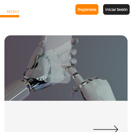
Registrarse
Iniciar Sesión
MENU
HOME
QUIÉNES SOMOS
METODOLOGÍA
FAQ
GESTORAS
OPERATIVA
PENSIONES
BLOG